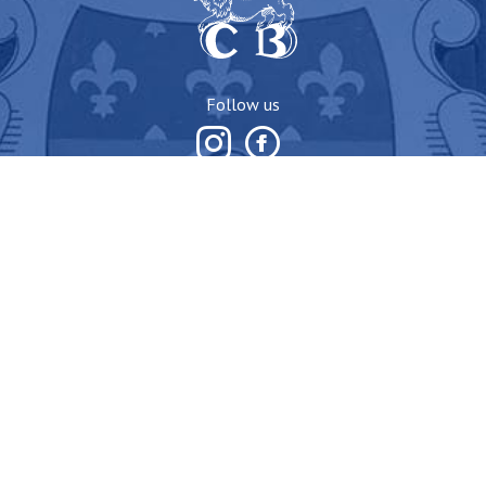
Follow us
Downloads
Find Commanderies
Getting here
Grand Conseil
du Vin de Bordeaux
1 cours du 30 Juillet
33 000 Bordeaux
Phone: (33) 05 56 00 21 93