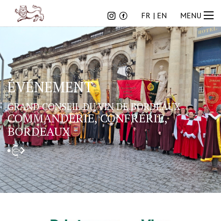
FR
EN
FR
EN
MENU
ÉVÉNEMENT
GRAND CONSEIL DU VIN DE BORDEAUX
COMMANDERIE, CONFRÉRIE,
BORDEAUX