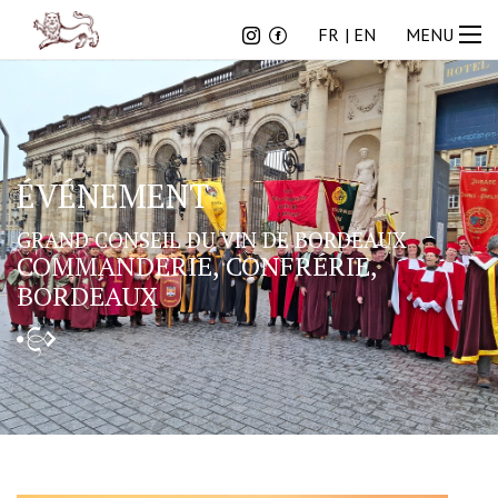
FR
EN
FR
EN
MENU
ÉVÉNEMENT
GRAND CONSEIL DU VIN DE BORDEAUX
COMMANDERIE, CONFRÉRIE,
BORDEAUX