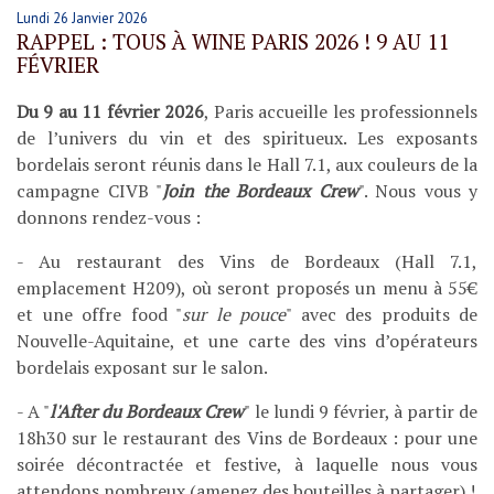
Lundi 26 Janvier 2026
RAPPEL : TOUS À WINE PARIS 2026 ! 9 AU 11
FÉVRIER
Du 9 au 11 février 2026
, Paris accueille les professionnels
de l’univers du vin et des spiritueux. Les exposants
bordelais seront réunis dans le Hall 7.1, aux couleurs de la
campagne CIVB "
Join the Bordeaux Crew
". Nous vous y
donnons rendez-vous :
- Au restaurant des Vins de Bordeaux (Hall 7.1,
emplacement H209), où seront proposés un menu à 55€
et une offre food "
sur le pouce
" avec des produits de
Nouvelle-Aquitaine, et une carte des vins d’opérateurs
bordelais exposant sur le salon.
Suivez-nous
- A "
l'After du Bordeaux Crew
" le lundi 9 février, à partir de
18h30 sur le restaurant des Vins de Bordeaux : pour une
Documents
soirée décontractée et festive, à laquelle nous vous
attendons nombreux (amenez des bouteilles à partager) !