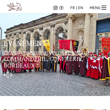
FR
EN
FR
EN
MENU
ÉVÉNEMENT
GRAND CONSEIL DU VIN DE BORDEAUX
COMMANDERIE, CONFRÉRIE,
BORDEAUX