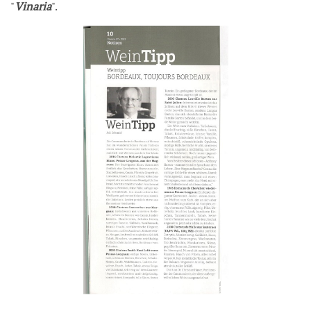
"
Vinaria
".
Suivez-nous
Documents