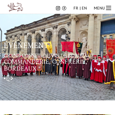
FR
EN
FR
EN
MENU
ÉVÉNEMENT
GRAND CONSEIL DU VIN DE BORDEAUX
COMMANDERIE, CONFRÉRIE,
BORDEAUX